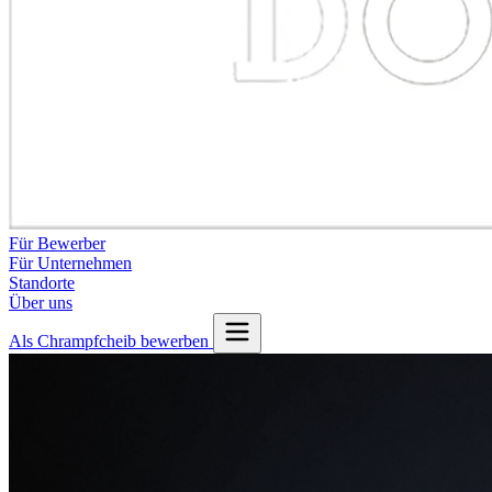
Für Bewerber
Für Unternehmen
Standorte
Über uns
Als Chrampfcheib bewerben