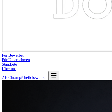
Für Bewerber
Für Unternehmen
Standorte
Über uns
Als Chrampfcheib bewerben