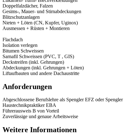
Lukarnen- Turm- Blechverkleidungen
Doppelfalzdächer, Falzen
Gesims-, Mauer- und Stirnabdeckungen
Blitzschutzanlagen
Nieten + Löten (CN, Kupfer, Uginox)
Ausmessen + Rüsten + Montieren
Flachdach
Isolation verlegen
Bitumen Schweissen
Sarnafil Schweissen (PVC, T , GIS)
Deckstreifen (inkl. Gehrungen)
Abdeckungen (inkl. Gehrungen + Löten)
Liftaufbauten und andere Dachaustritte
Anforderungen
Abgeschlossene Berufslehre als Spengler EFZ oder Spengler
Haustechnikpraktiker EBA
Führerausweis B von Vorteil
Zuverlässige und genaue Arbeitsweise
Weitere Informationen