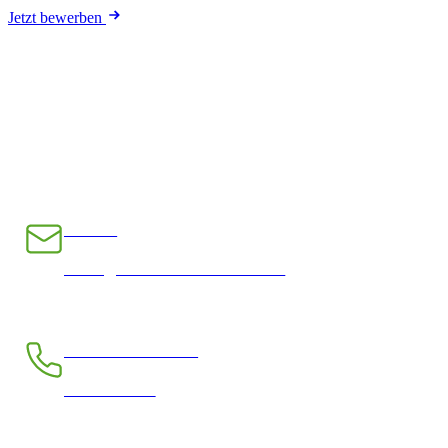
Jetzt bewerben
E-Mail
INFO@CHRAMPFCHEIBE.CH
Telefon kostenlos
0800 390 390