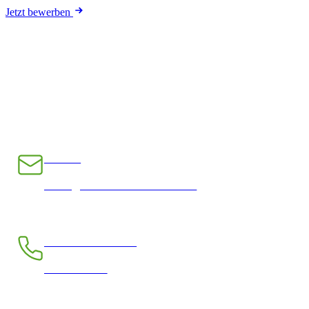
Jetzt bewerben
E-Mail
INFO@CHRAMPFCHEIBE.CH
Telefon kostenlos
0800 390 390