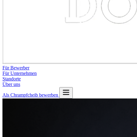
Für Bewerber
Für Unternehmen
Standorte
Über uns
Als Chrampfcheib bewerben