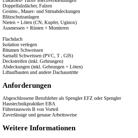
Lukarnen- Turm- Blechverkleidungen
Doppelfalzdächer, Falzen
Gesims-, Mauer- und Stirnabdeckungen
Blitzschutzanlagen
Nieten + Löten (CN, Kupfer, Uginox)
Ausmessen + Rüsten + Montieren
Flachdach
Isolation verlegen
Bitumen Schweissen
Sarnafil Schweissen (PVC, T , GIS)
Deckstreifen (inkl. Gehrungen)
Abdeckungen (inkl. Gehrungen + Löten)
Liftaufbauten und andere Dachaustritte
Anforderungen
Abgeschlossene Berufslehre als Spengler EFZ oder Spengler
Haustechnikpraktiker EBA
Führerausweis B von Vorteil
Zuverlässige und genaue Arbeitsweise
Weitere Informationen