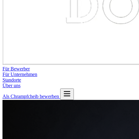
Für Bewerber
Für Unternehmen
Standorte
Über uns
Als Chrampfcheib bewerben