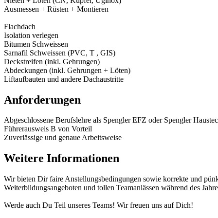
Nieten + Löten (CN, Kupfer, Uginox)
Ausmessen + Rüsten + Montieren
Flachdach
Isolation verlegen
Bitumen Schweissen
Sarnafil Schweissen (PVC, T , GIS)
Deckstreifen (inkl. Gehrungen)
Abdeckungen (inkl. Gehrungen + Löten)
Liftaufbauten und andere Dachaustritte
Anforderungen
Abgeschlossene Berufslehre als Spengler EFZ oder Spengler Hauste
Führerausweis B von Vorteil
Zuverlässige und genaue Arbeitsweise
Weitere Informationen
Wir bieten Dir faire Anstellungsbedingungen sowie korrekte und pünkt
Weiterbildungsangeboten und tollen Teamanlässen während des Jahre
Werde auch Du Teil unseres Teams! Wir freuen uns auf Dich!