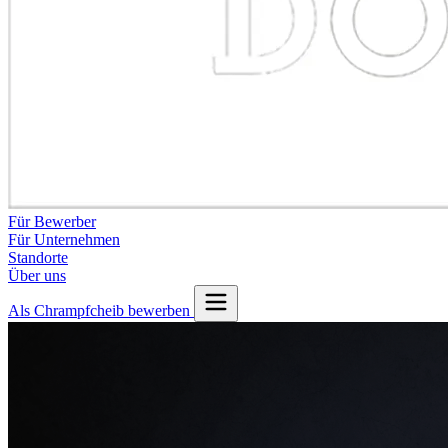
Für Bewerber
Für Unternehmen
Standorte
Über uns
Als Chrampfcheib bewerben