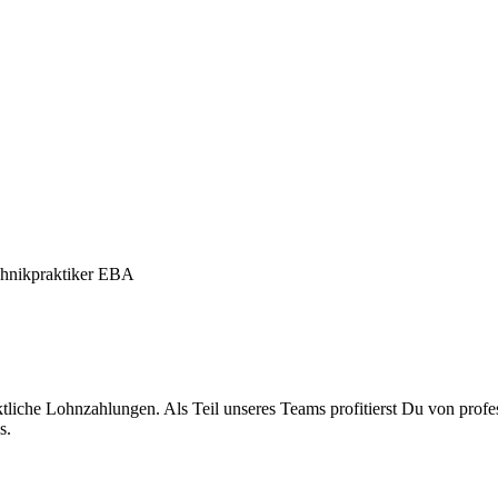
chnikpraktiker EBA
liche Lohnzahlungen. Als Teil unseres Teams profitierst Du von profes
s.