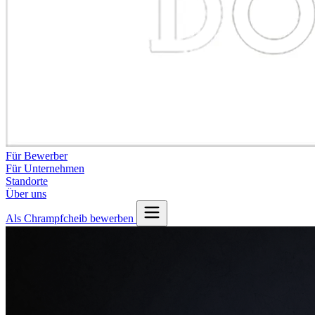
Für Bewerber
Für Unternehmen
Standorte
Über uns
Als Chrampfcheib bewerben