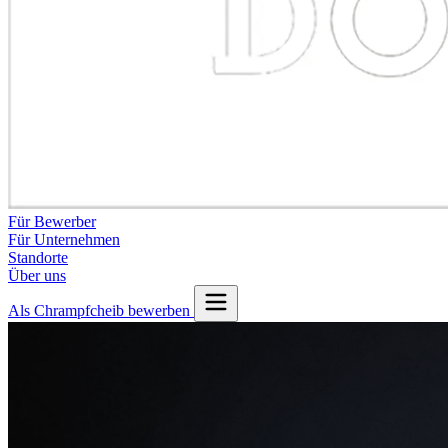
Für Bewerber
Für Unternehmen
Standorte
Über uns
Als Chrampfcheib bewerben