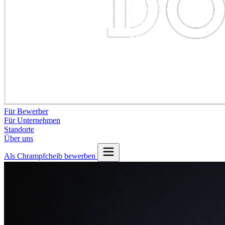
Für Bewerber
Für Unternehmen
Standorte
Über uns
Als Chrampfcheib bewerben