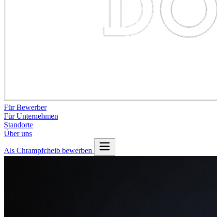
Für Bewerber
Für Unternehmen
Standorte
Über uns
Als Chrampfcheib bewerben