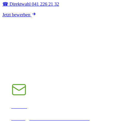
☎ Direktwahl 041 226 21 32
Jetzt bewerben
E-Mail
INFO@CHRAMPFCHEIBE.CH