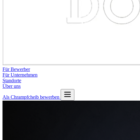
Für Bewerber
Für Unternehmen
Standorte
Über uns
Als Chrampfcheib bewerben