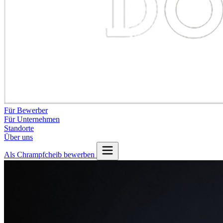
Für Bewerber
Für Unternehmen
Standorte
Über uns
Als Chrampfcheib bewerben