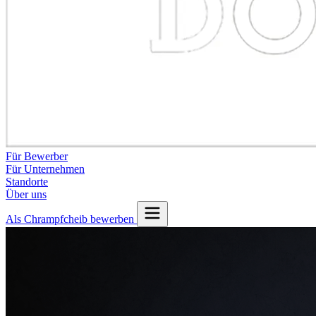
Für Bewerber
Für Unternehmen
Standorte
Über uns
Als Chrampfcheib bewerben