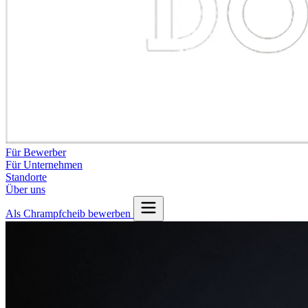
Für Bewerber
Für Unternehmen
Standorte
Über uns
Als Chrampfcheib bewerben