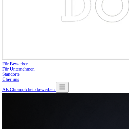
Für Bewerber
Für Unternehmen
Standorte
Über uns
Als Chrampfcheib bewerben