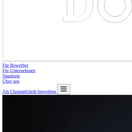
Für Bewerber
Für Unternehmen
Standorte
Über uns
Als Chrampfcheib bewerben