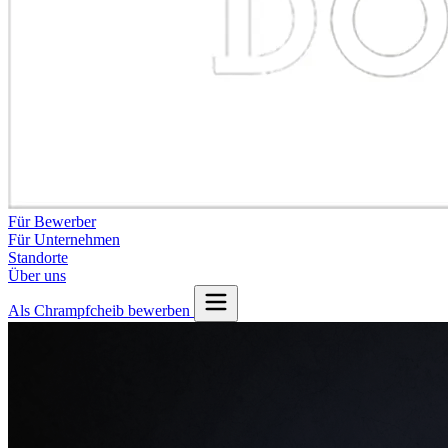
Für Bewerber
Für Unternehmen
Standorte
Über uns
Als Chrampfcheib bewerben