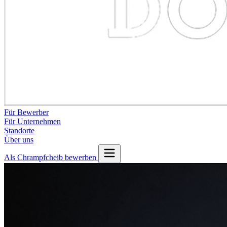
Für Bewerber
Für Unternehmen
Standorte
Über uns
Als Chrampfcheib bewerben