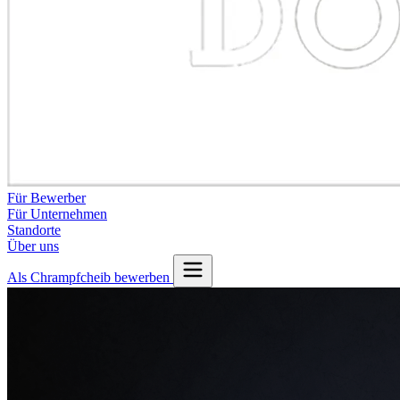
Für Bewerber
Für Unternehmen
Standorte
Über uns
Als Chrampfcheib bewerben