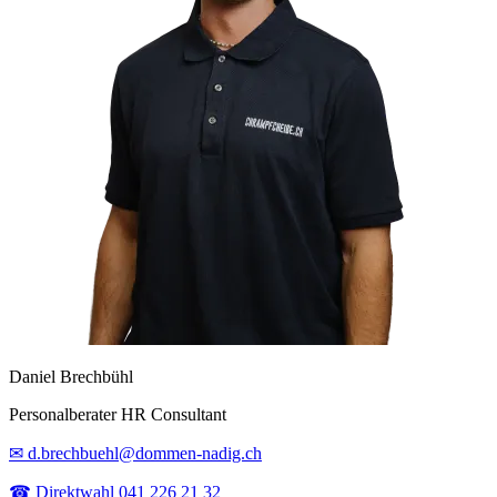
Daniel Brechbühl
Personalberater HR Consultant
✉ d.brechbuehl@dommen-nadig.ch
☎ Direktwahl 041 226 21 32