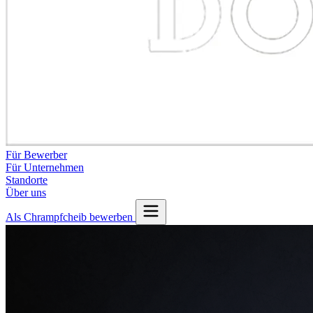
Für Bewerber
Für Unternehmen
Standorte
Über uns
Als Chrampfcheib bewerben