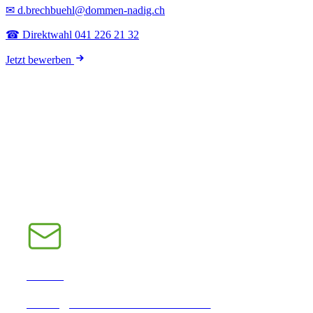
✉ d.brechbuehl@dommen-nadig.ch
☎ Direktwahl 041 226 21 32
Jetzt bewerben
E-Mail
INFO@CHRAMPFCHEIBE.CH