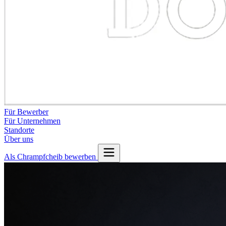
Für Bewerber
Für Unternehmen
Standorte
Über uns
Als Chrampfcheib bewerben