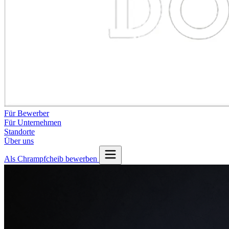
Für Bewerber
Für Unternehmen
Standorte
Über uns
Als Chrampfcheib bewerben