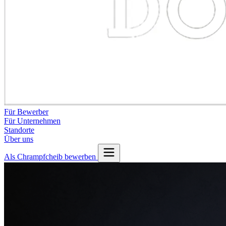
Für Bewerber
Für Unternehmen
Standorte
Über uns
Als Chrampfcheib bewerben