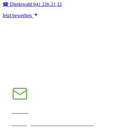
☎ Direktwahl 041 226 21 32
Jetzt bewerben
E-Mail
INFO@CHRAMPFCHEIBE.CH