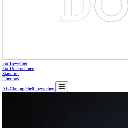
Für Bewerber
Für Unternehmen
Standorte
Über uns
Als Chrampfcheib bewerben