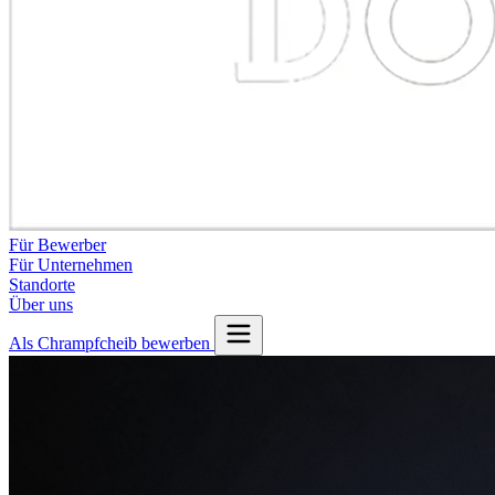
Für Bewerber
Für Unternehmen
Standorte
Über uns
Als Chrampfcheib bewerben