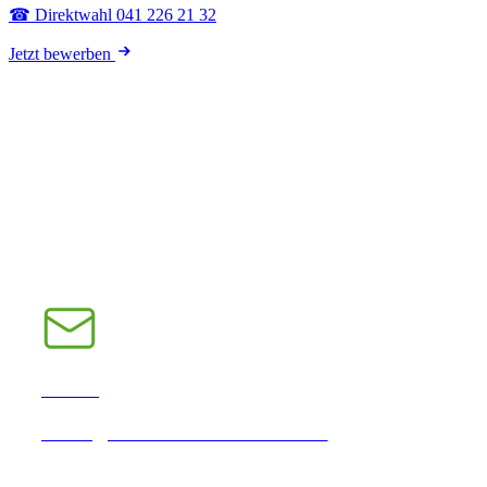
☎ Direktwahl 041 226 21 32
Jetzt bewerben
E-Mail
INFO@CHRAMPFCHEIBE.CH