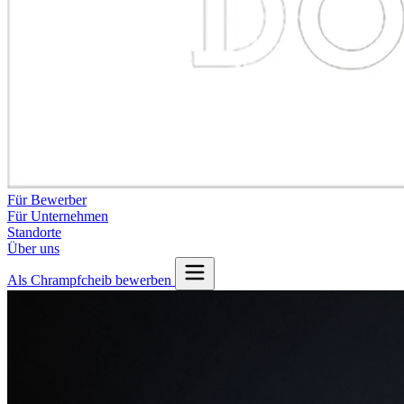
Für Bewerber
Für Unternehmen
Standorte
Über uns
Als Chrampfcheib bewerben