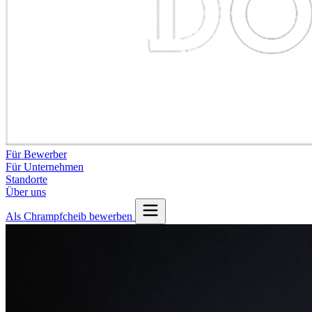
Für Bewerber
Für Unternehmen
Standorte
Über uns
Als Chrampfcheib bewerben