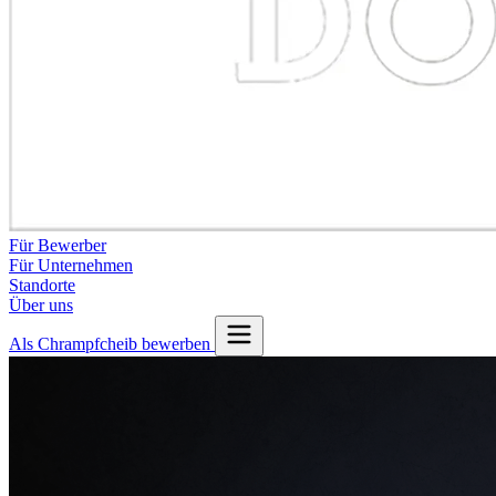
Für Bewerber
Für Unternehmen
Standorte
Über uns
Als Chrampfcheib bewerben