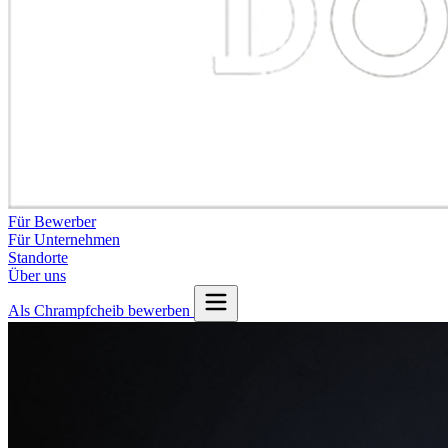
Für Bewerber
Für Unternehmen
Standorte
Über uns
Als Chrampfcheib bewerben