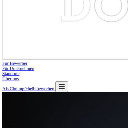
Für Bewerber
Für Unternehmen
Standorte
Über uns
Als Chrampfcheib bewerben