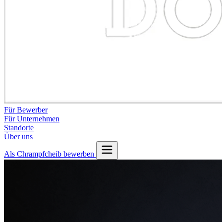
Für Bewerber
Für Unternehmen
Standorte
Über uns
Als Chrampfcheib bewerben