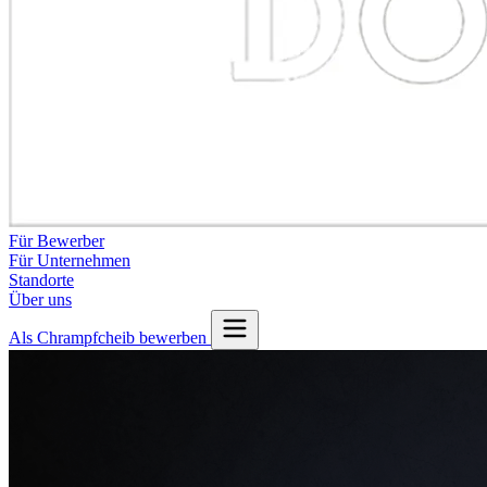
Für Bewerber
Für Unternehmen
Standorte
Über uns
Als Chrampfcheib bewerben