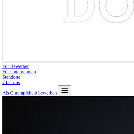
Für Bewerber
Für Unternehmen
Standorte
Über uns
Als Chrampfcheib bewerben