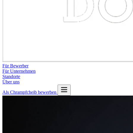
Für Bewerber
Für Unternehmen
Standorte
Über uns
Als Chrampfcheib bewerben