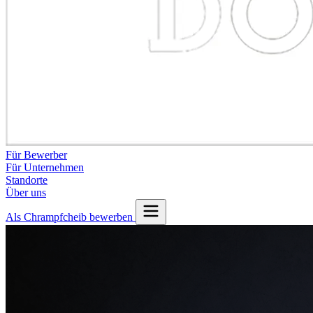
Für Bewerber
Für Unternehmen
Standorte
Über uns
Als Chrampfcheib bewerben