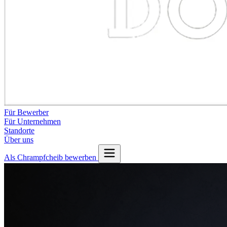
Für Bewerber
Für Unternehmen
Standorte
Über uns
Als Chrampfcheib bewerben