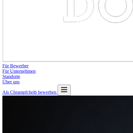
Für Bewerber
Für Unternehmen
Standorte
Über uns
Als Chrampfcheib bewerben