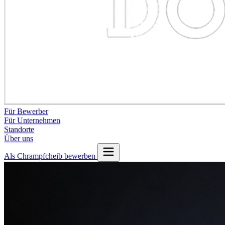
Für Bewerber
Für Unternehmen
Standorte
Über uns
Als Chrampfcheib bewerben