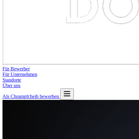
Für Bewerber
Für Unternehmen
Standorte
Über uns
Als Chrampfcheib bewerben