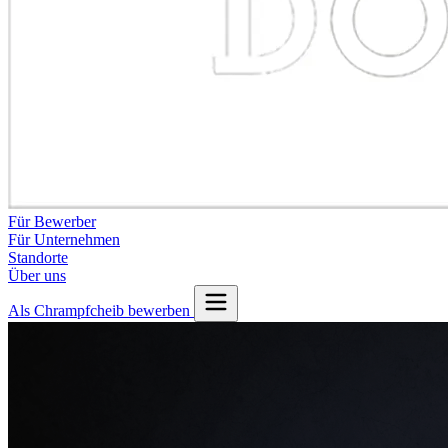
Für Bewerber
Für Unternehmen
Standorte
Über uns
Als Chrampfcheib bewerben