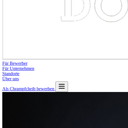
Für Bewerber
Für Unternehmen
Standorte
Über uns
Als Chrampfcheib bewerben