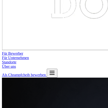
Für Bewerber
Für Unternehmen
Standorte
Über uns
Als Chrampfcheib bewerben