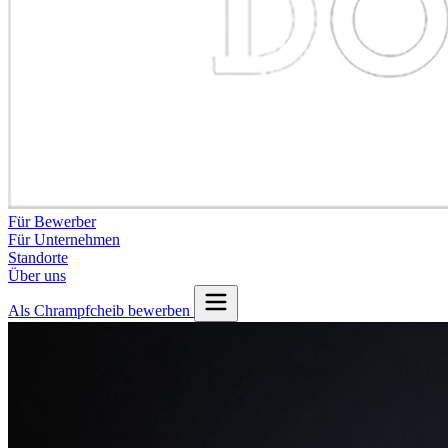
Für Bewerber
Für Unternehmen
Standorte
Über uns
Als Chrampfcheib bewerben