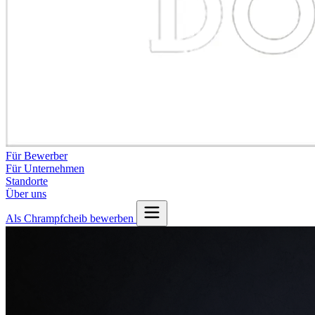
Für Bewerber
Für Unternehmen
Standorte
Über uns
Als Chrampfcheib bewerben