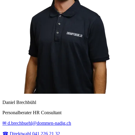
Daniel Brechbühl
Personalberater HR Consultant
✉ d.brechbuehl@dommen-nadig.ch
☎ Direktwahl 041 226 21 32