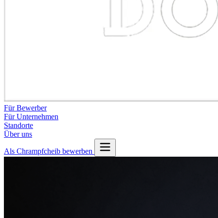
Für Bewerber
Für Unternehmen
Standorte
Über uns
Als Chrampfcheib bewerben