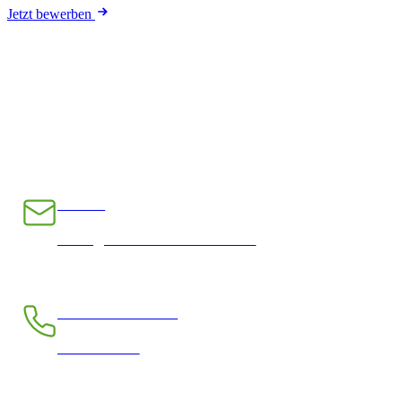
Jetzt bewerben
E-Mail
INFO@CHRAMPFCHEIBE.CH
Telefon kostenlos
0800 390 390