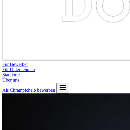
Für Bewerber
Für Unternehmen
Standorte
Über uns
Als Chrampfcheib bewerben