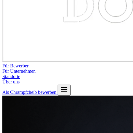
Für Bewerber
Für Unternehmen
Standorte
Über uns
Als Chrampfcheib bewerben