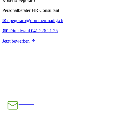
Roberto Pegoraro
Personalberater HR Consultant
✉ r.pegoraro@dommen-nadig.ch
☎ Direktwahl 041 226 21 25
Jetzt bewerben
E-Mail
INFO@CHRAMPFCHEIBE.CH