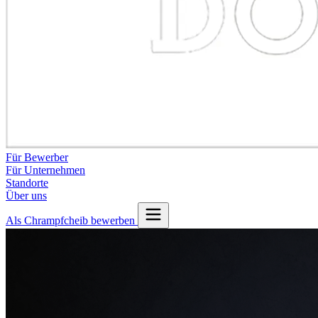
Für Bewerber
Für Unternehmen
Standorte
Über uns
Als Chrampfcheib bewerben