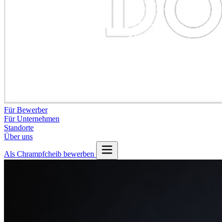
Für Bewerber
Für Unternehmen
Standorte
Über uns
Als Chrampfcheib bewerben