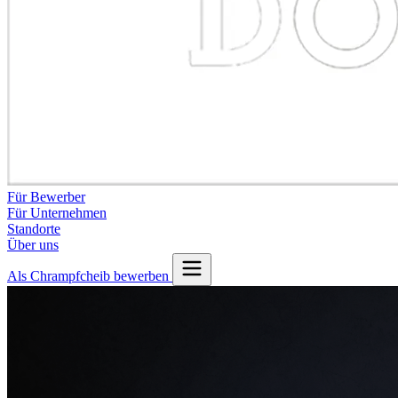
Für Bewerber
Für Unternehmen
Standorte
Über uns
Als Chrampfcheib bewerben