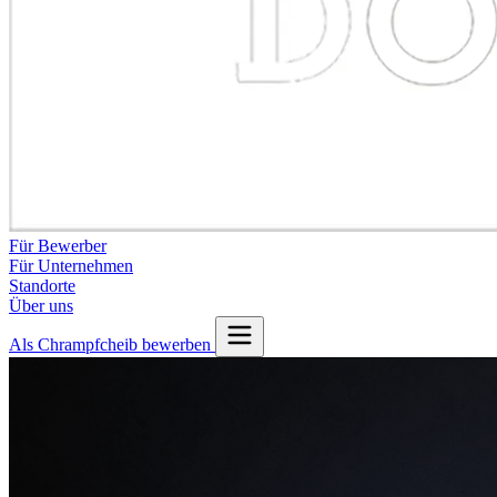
Für Bewerber
Für Unternehmen
Standorte
Über uns
Als Chrampfcheib bewerben